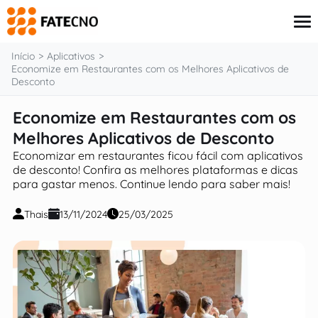
o
conteúdo
Início
Aplicativos
Economize em Restaurantes com os Melhores Aplicativos de
Desconto
Aplicativos
Economize em Restaurantes com os
Tutoriais
Melhores Aplicativos de Desconto
Governo
Renda Extra
Economizar em restaurantes ficou fácil com aplicativos
Finanças
de desconto! Confira as melhores plataformas e dicas
para gastar menos. Continue lendo para saber mais!
Thais
13/11/2024
25/03/2025