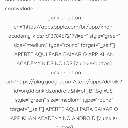
criatividade.
[junkie-button
url=”https://apps.apple.com/br/app/khan-
academy-kids/id1378467217?l=en” style=”green”
size=”medium” type=”round” target=”_self”]
APERTE AQUI PARA BAIXAR O APP KHAN
ACADEMY KIDS NO IOS [/junkie-button]
[junkie-button
url=”https://play.google.com/store/apps/details?
id=org.khankids.android&hl=pt_BR&gl=US”
style=”green” size=”medium” type=”round”
target=”_self”] APERTE AQUI PARA BAIXAR O
APP KHAN ACADEMY NO ANDROID [/junkie-
button]