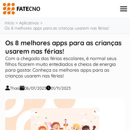
o
conteúdo
Início
Aplicativos
Os 8 melhores apps para as crianças usarem nas férias!
Os 8 melhores apps para as crianças
Aplicativos
Tutoriais
usarem nas férias!
Governo
Com a chegada das férias escolares, é normal seus
Renda Extra
filhos ficarem muito entediados e cheios de energia
Finanças
para gastar. Conheça os melhores apps para as
crianças usarem nas férias!
Thais
06/07/2023
01/11/2023