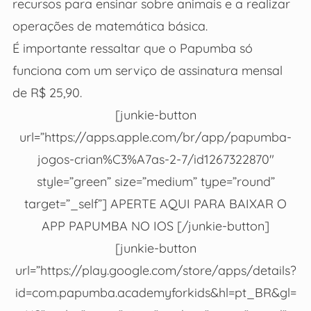
recursos para ensinar sobre animais e a realizar
operações de matemática básica.
É importante ressaltar que o Papumba só
funciona com um serviço de assinatura mensal
de R$ 25,90.
[junkie-button
url=”https://apps.apple.com/br/app/papumba-
jogos-crian%C3%A7as-2-7/id1267322870″
style=”green” size=”medium” type=”round”
target=”_self”] APERTE AQUI PARA BAIXAR O
APP PAPUMBA NO IOS [/junkie-button]
[junkie-button
url=”https://play.google.com/store/apps/details?
id=com.papumba.academyforkids&hl=pt_BR&gl=