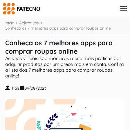
o
conteúdo
Início
Aplicativos
Conheça os 7 melhores apps para comprar roupas online
Conheça os 7 melhores apps para
Aplicativos
Tutoriais
comprar roupas online
Governo
As lojas virtuais são maneiras muito mais práticas de
Renda Extra
adquirir produtos por um preço mais em conta. Confira
Finanças
a lista dos 7 melhores apps para comprar roupas
online!
Thais
04/08/2023