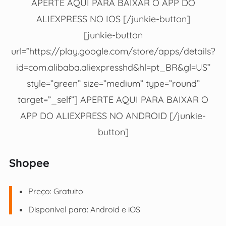
APERTE AQUI PARA BAIXAR O APP DO
ALIEXPRESS NO IOS [/junkie-button]
[junkie-button
url=”https://play.google.com/store/apps/details?
id=com.alibaba.aliexpresshd&hl=pt_BR&gl=US”
style=”green” size=”medium” type=”round”
target=”_self”] APERTE AQUI PARA BAIXAR O
APP DO ALIEXPRESS NO ANDROID [/junkie-
button]
Shopee
Preço: Gratuito
Disponível para: Android e iOS