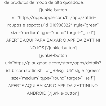
de produtos de moda de alta qualidade.
[junkie-button
url=”https://apps.apple.com/br/app/zattini-
roupas-e-sapatos/id1018986822″ style=”green”
size=”medium” type=”round” target=”_self”]
APERTE AQUI PARA BAIXAR O APP DA ZATTINI
NO IOS [/junkie-button]
[junkie-button
url=”https://play.google.com/store/apps/details?
id=br.com.zattini&hl=pt_BR&gl=US” style=”green”
size=”medium” type=”round” target=”_self”]
APERTE AQUI BAIXAR O APP DA ZATTINI NO
ANDROID [/junkie-button]