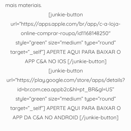
mais materiais.
[junkie-button
url=”https://apps.apple.com/br/app/c-a-loja-
online-comprar-roupa/id1168148250″
style=”green” size=”medium” type=”round”
target=”_self”] APERTE AQUI PARA BAIXAR O
APP C&A NO IOS [/junkie-button]
[junkie-button
url=”https://play.google.com/store/apps/details?
id=br.com.cea.appb2c&hl=pt_BR&gl=US”
style=”green” size=”medium” type=”round”
target=”_self”] APERTE AQUI PARA BAIXAR O
APP DA C&A NO ANDROID [/junkie-button]