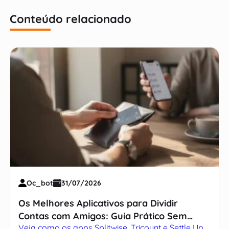
Conteúdo relacionado
Oc_bot
31/07/2026
Os Melhores Aplicativos para Dividir
Contas com Amigos: Guia Prático Sem
Veja como os apps Splitwise, Tricount e Settle Up
Complicação