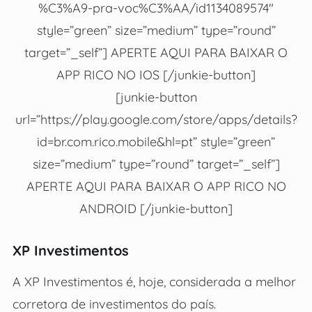
%C3%A9-pra-voc%C3%AA/id1134089574″
style=”green” size=”medium” type=”round”
target=”_self”] APERTE AQUI PARA BAIXAR O
APP RICO NO IOS [/junkie-button]
[junkie-button
url=”https://play.google.com/store/apps/details?
id=br.com.rico.mobile&hl=pt” style=”green”
size=”medium” type=”round” target=”_self”]
APERTE AQUI PARA BAIXAR O APP RICO NO
ANDROID [/junkie-button]
XP Investimentos
A XP Investimentos é, hoje, considerada a melhor
corretora de investimentos do país.