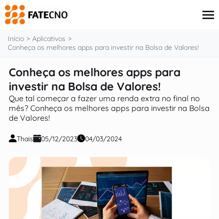
o
conteúdo
Início
Aplicativos
Conheça os melhores apps para investir na Bolsa de Valores!
Conheça os melhores apps para
Aplicativos
Tutoriais
investir na Bolsa de Valores!
Governo
Que tal começar a fazer uma renda extra no final no
Renda Extra
mês? Conheça os melhores apps para investir na Bolsa
Finanças
de Valores!
Thais
05/12/2023
04/03/2024