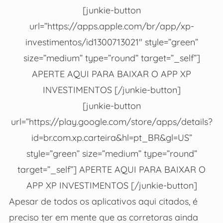
[junkie-button
url=”https://apps.apple.com/br/app/xp-
investimentos/id1300713021″ style=”green”
size=”medium” type=”round” target=”_self”]
APERTE AQUI PARA BAIXAR O APP XP
INVESTIMENTOS [/junkie-button]
[junkie-button
url=”https://play.google.com/store/apps/details?
id=br.com.xp.carteira&hl=pt_BR&gl=US”
style=”green” size=”medium” type=”round”
target=”_self”] APERTE AQUI PARA BAIXAR O
APP XP INVESTIMENTOS [/junkie-button]
Apesar de todos os aplicativos aqui citados, é
preciso ter em mente que as corretoras ainda