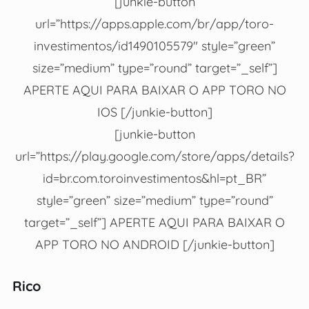
[junkie-button
url=”https://apps.apple.com/br/app/toro-
investimentos/id1490105579″ style=”green”
size=”medium” type=”round” target=”_self”]
APERTE AQUI PARA BAIXAR O APP TORO NO
IOS [/junkie-button]
[junkie-button
url=”https://play.google.com/store/apps/details?
id=br.com.toroinvestimentos&hl=pt_BR”
style=”green” size=”medium” type=”round”
target=”_self”] APERTE AQUI PARA BAIXAR O
APP TORO NO ANDROID [/junkie-button]
Rico