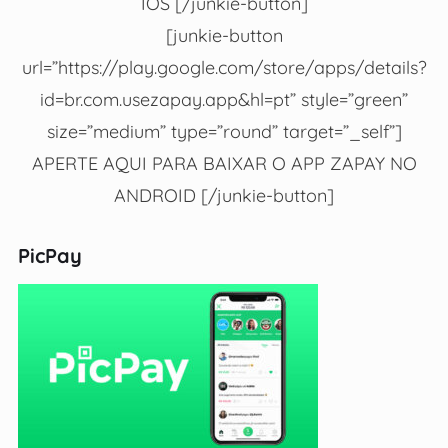
IOS [/junkie-button]
[junkie-button
url=”https://play.google.com/store/apps/details?
id=br.com.usezapay.app&hl=pt” style=”green”
size=”medium” type=”round” target=”_self”]
APERTE AQUI PARA BAIXAR O APP ZAPAY NO
ANDROID [/junkie-button]
PicPay