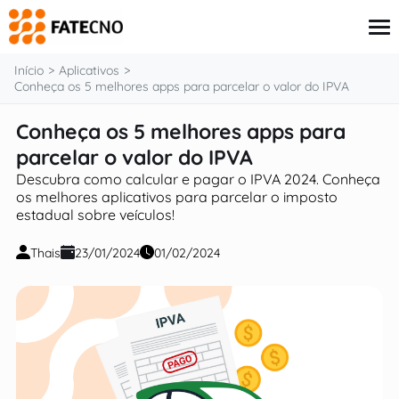
o
conteúdo
Início
Aplicativos
Conheça os 5 melhores apps para parcelar o valor do IPVA
Conheça os 5 melhores apps para
Aplicativos
Tutoriais
parcelar o valor do IPVA
Governo
Descubra como calcular e pagar o IPVA 2024. Conheça
Renda Extra
os melhores aplicativos para parcelar o imposto
Finanças
estadual sobre veículos!
Thais
23/01/2024
01/02/2024