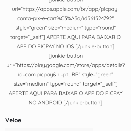
url=”https://apps.apple.com/br/app/picpay-
conta-pix-e-cart%C3%A3o/id561524792″
style=”green” size=”medium” type=”round”
target=”_self”] APERTE AQUI PARA BAIXAR O
APP DO PICPAY NO IOS [/junkie-button]
[junkie-button
url=”https://play.google.com/store/apps/details?
id=com.picpay&hl=pt_BR” style=”green”
size=”medium” type=”round” target=”_self”]
APERTE AQUI PARA BAIXAR O APP DO PICPAY
NO ANDROID [/junkie-button]
Veloe