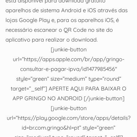
está disponível para download gratuito
aparelhos de sistema Android e iOS através das
lojas Google Play e, para os aparelhos iOS, é
necessário escanear o QR Code no site do
aplicativo para realizar o download.
[junkie-button
url=”https://apps.apple.com/br/app/gringo-
consultar-e-pagar-ipva/id1477985456″
style=”green” size=”medium” type=”round”
target=”_self”] APERTE AQUI PARA BAIXAR O
APP GRINGO NO ANDROID [/junkie-button]
[junkie-button
url=”https://play.google.com/store/apps/details?
id=br.com.gringo&hl=pt” style=”green”