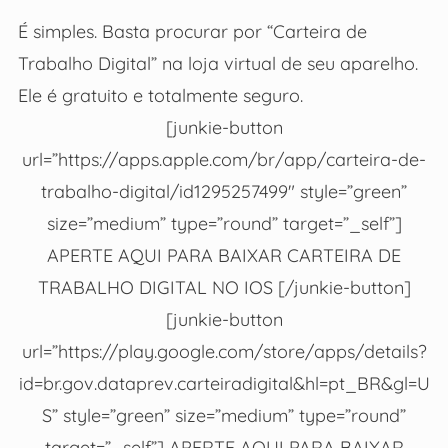
É simples. Basta procurar por “Carteira de
Trabalho Digital” na loja virtual de seu aparelho.
Ele é gratuito e totalmente seguro.
[junkie-button
url=”https://apps.apple.com/br/app/carteira-de-
trabalho-digital/id1295257499″ style=”green”
size=”medium” type=”round” target=”_self”]
APERTE AQUI PARA BAIXAR CARTEIRA DE
TRABALHO DIGITAL NO IOS [/junkie-button]
[junkie-button
url=”https://play.google.com/store/apps/details?
id=br.gov.dataprev.carteiradigital&hl=pt_BR&gl=U
S” style=”green” size=”medium” type=”round”
target=”_self”] APERTE AQUI PARA BAIXAR