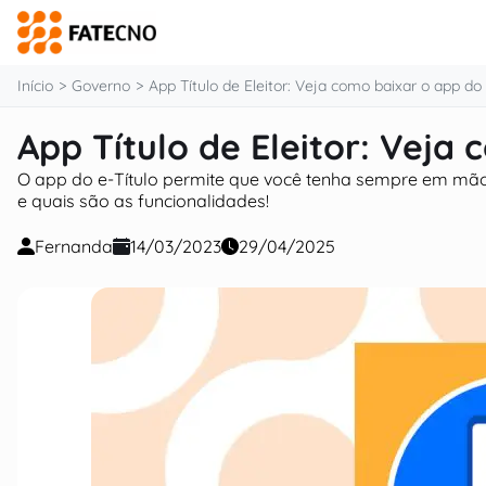
o
conteúdo
Início
Governo
App Título de Eleitor: Veja como baixar o app do 
App Título de Eleitor: Veja
O app do e-Título permite que você tenha sempre em mãos o
e quais são as funcionalidades!
Fernanda
14/03/2023
29/04/2025