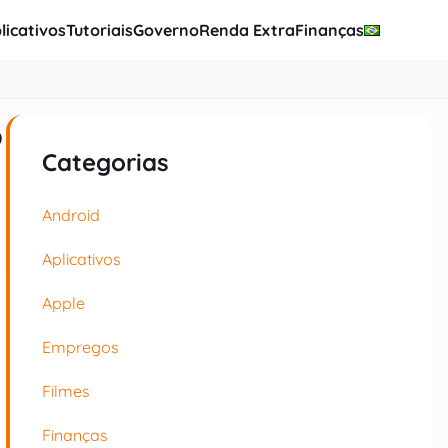
licativos
Tutoriais
Governo
Renda Extra
Finanças
o
Categorias
Android
Aplicativos
Apple
Empregos
Filmes
Finanças