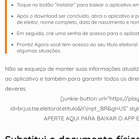
Toque no botão “Instalar” para baixar o aplicativo em
Após o download ser concluído, abra o aplicativo e 
de eleitor, nome completo, data de nascimento e n
Em seguida, crie uma senha de acesso para o aplicat
Pronto! Agora você tem acesso ao seu título eleitoral
algumas situações.
Não se esqueça de manter suas informações atualiza
ao aplicativo e também para garantir todos os dire
deveres.
[junkie-button url=”https://pl
id=br.jus.tse.eleitoral.etitulo&h\l=pt_BR&gl=US” st
APERTE AQUI PARA BAIXAR O APP E