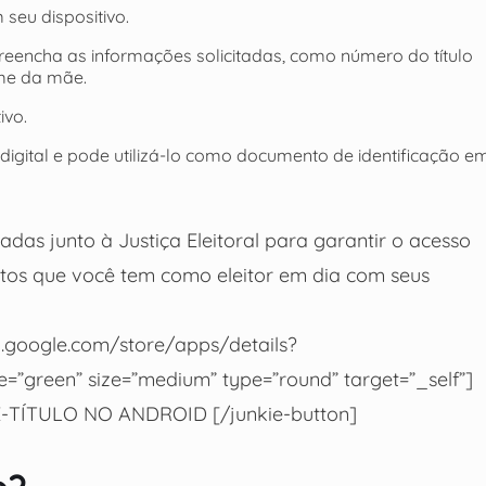
 seu dispositivo.
preencha as informações solicitadas, como número do título
ome da mãe.
ivo.
 digital e pode utilizá-lo como documento de identificação e
das junto à Justiça Eleitoral para garantir o acesso
itos que você tem como eleitor em dia com seus
ay.google.com/store/apps/details?
yle=”green” size=”medium” type=”round” target=”_self”]
-TÍTULO NO ANDROID [/junkie-button]