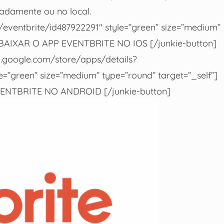
padamente ou no local.
/eventbrite/id487922291″ style=”green” size=”medium”
 BAIXAR O APP EVENTBRITE NO IOS [/junkie-button]
ay.google.com/store/apps/details?
=”green” size=”medium” type=”round” target=”_self”]
ENTBRITE NO ANDROID [/junkie-button]