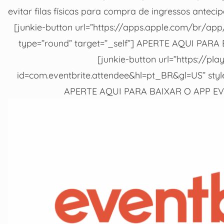
evitar filas físicas para compra de ingressos anteci
[junkie-button url=”https://apps.apple.com/br/app
type=”round” target=”_self”] APERTE AQUI PARA
[junkie-button url=”https://pl
id=com.eventbrite.attendee&hl=pt_BR&gl=US” style
APERTE AQUI PARA BAIXAR O APP EV