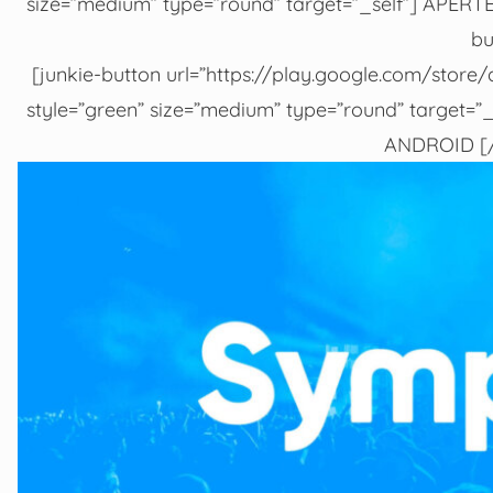
size=”medium” type=”round” target=”_self”] APE
bu
[junkie-button url=”https://play.google.com/stor
style=”green” size=”medium” type=”round” targe
ANDROID [/