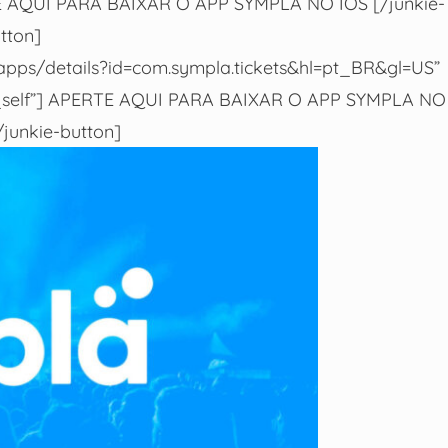
RTE AQUI PARA BAIXAR O APP SYMPLA NO IOS [/junkie-
tton]
e/apps/details?id=com.sympla.tickets&hl=pt_BR&gl=US”
t=”_self”] APERTE AQUI PARA BAIXAR O APP SYMPLA NO
junkie-button]