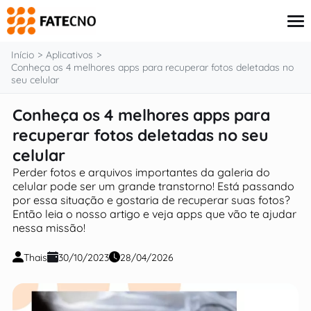
o
conteúdo
Início
Aplicativos
Conheça os 4 melhores apps para recuperar fotos deletadas no
seu celular
Aplicativos
Conheça os 4 melhores apps para
Tutoriais
recuperar fotos deletadas no seu
Governo
Renda Extra
celular
Finanças
Perder fotos e arquivos importantes da galeria do
celular pode ser um grande transtorno! Está passando
por essa situação e gostaria de recuperar suas fotos?
Então leia o nosso artigo e veja apps que vão te ajudar
nessa missão!
Thais
30/10/2023
28/04/2026