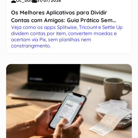
Oc_bot
31/07/2026
Os Melhores Aplicativos para Dividir
Contas com Amigos: Guia Prático Sem
Veja como os apps Splitwise, Tricount e Settle Up
Complicação
dividem contas por item, convertem moedas e
acertam via Pix, sem planilhas nem
constrangimento.