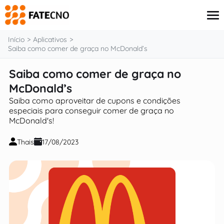
o
conteúdo
Início
Aplicativos
Saiba como comer de graça no McDonald’s
Saiba como comer de graça no
Aplicativos
Tutoriais
McDonald’s
Governo
Saiba como aproveitar de cupons e condições
Renda Extra
especiais para conseguir comer de graça no
Finanças
McDonald's!
Thais
17/08/2023