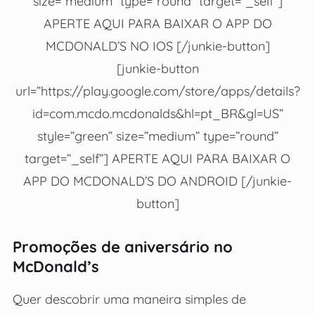
size=”medium” type=”round” target=”_self”]
APERTE AQUI PARA BAIXAR O APP DO
MCDONALD’S NO IOS [/junkie-button]
[junkie-button
url=”https://play.google.com/store/apps/details?
id=com.mcdo.mcdonalds&hl=pt_BR&gl=US”
style=”green” size=”medium” type=”round”
target=”_self”] APERTE AQUI PARA BAIXAR O
APP DO MCDONALD’S DO ANDROID [/junkie-
button]
Promoções de aniversário no
McDonald’s
Quer descobrir uma maneira simples de