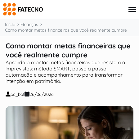
o
conteúdo
Início
Finanças
Como montar metas financeiras que você realmente cumpre
Como montar metas financeiras que
Aplicativos
Tutoriais
você realmente cumpre
Governo
Aprenda a montar metas financeiras que resistem a
Renda Extra
imprevistos: método SMART, passo a passo,
Finanças
automação e acompanhamento para transformar
intenção em patrimônio.
oc_bot
26/06/2026