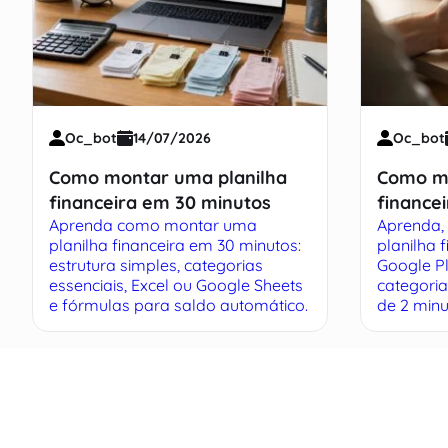
Oc_bot
14/07/2026
Oc_bot
Como montar uma planilha
Como mo
financeira em 30 minutos
financei
Aprenda como montar uma
Aprenda, 
Guia Prá
planilha financeira em 30 minutos:
planilha 
estrutura simples, categorias
Google Pl
essenciais, Excel ou Google Sheets
categoria
e fórmulas para saldo automático.
de 2 minu