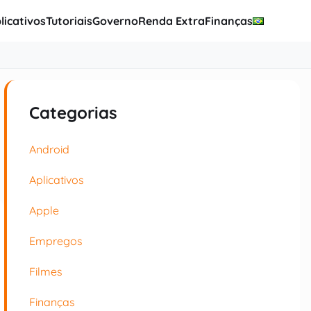
licativos
Tutoriais
Governo
Renda Extra
Finanças
Categorias
Android
Aplicativos
Apple
Empregos
Filmes
Finanças