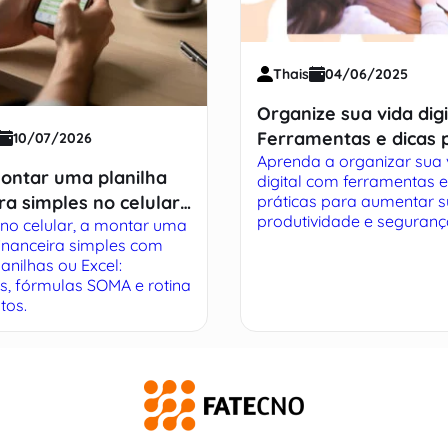
Thais
04/06/2025
Organize sua vida digi
Ferramentas e dicas 
10/07/2026
Aprenda a organizar sua 
aumentar sua produt
ntar uma planilha
digital com ferramentas e
ra simples no celular:
práticas para aumentar 
produtividade e segurança
no celular, a montar uma
tico
financeira simples com
anilhas ou Excel:
s, fórmulas SOMA e rotina
tos.