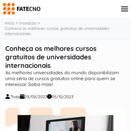
o
conteúdo
Início
Inovacao
Conheça os melhores cursos gratuitos de universidades
internacionais
Aplicativos
Conheça os melhores cursos
Tutoriais
gratuitos de universidades
Governo
Renda Extra
internacionais
Finanças
As melhores universidades do mundo disponibilizam
uma séria de cursos gratuitos online para quem se
interessar. Saiba mais!
Thais
29/09/2023
05/10/2023