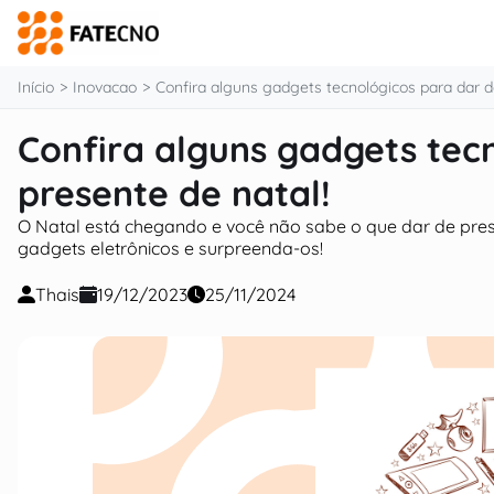
o
conteúdo
Início
Inovacao
Confira alguns gadgets tecnológicos para dar d
Confira alguns gadgets tec
presente de natal!
O Natal está chegando e você não sabe o que dar de prese
gadgets eletrônicos e surpreenda-os!
Thais
19/12/2023
25/11/2024