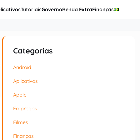
licativos
Tutoriais
Governo
Renda Extra
Finanças
Categorias
s
Android
Aplicativos
Apple
Empregos
Filmes
Finanças