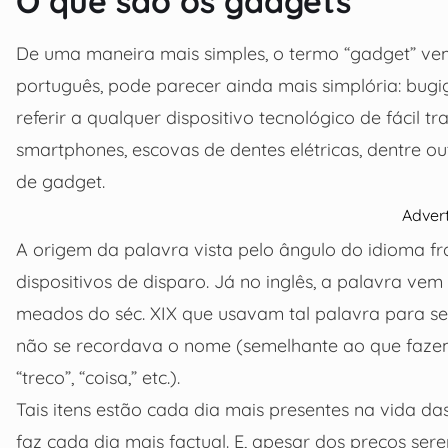
O que são os gadgets
De uma maneira mais simples, o termo “gadget” vem 
português, pode parecer ainda mais simplória: bug
referir a qualquer dispositivo tecnológico de fácil t
smartphones, escovas de dentes elétricas, dentre out
de gadget.
Adver
A origem da palavra vista pelo ângulo do idioma f
dispositivos de disparo. Já no inglês, a palavra v
meados do séc. XIX que usavam tal palavra para se 
não se recordava o nome (semelhante ao que fazem
“treco”, “coisa,” etc.).
Tais itens estão cada dia mais presentes na vida da
faz cada dia mais factual. E, apesar dos preços se