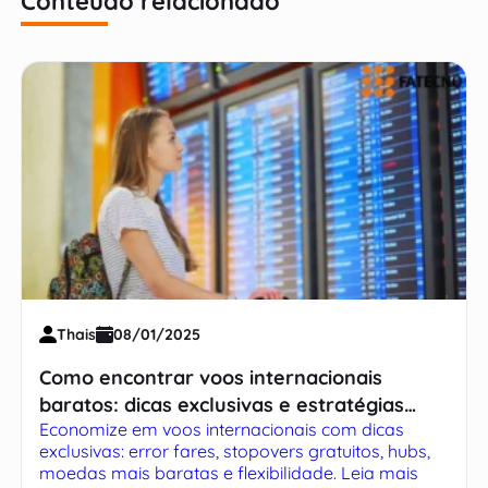
Conteúdo relacionado
Thais
08/01/2025
Como encontrar voos internacionais
baratos: dicas exclusivas e estratégias
Economize em voos internacionais com dicas
infalíveis
exclusivas: error fares, stopovers gratuitos, hubs,
moedas mais baratas e flexibilidade. Leia mais