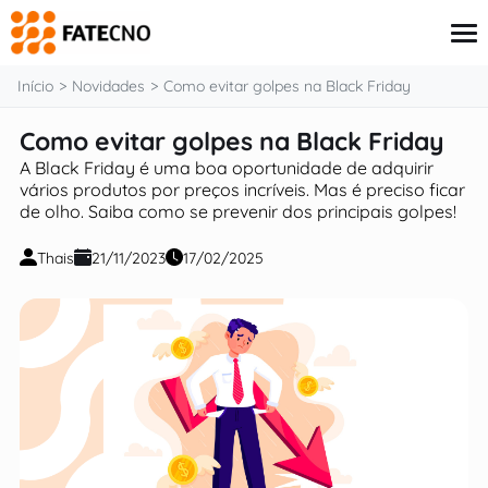
o
conteúdo
Início
Novidades
Como evitar golpes na Black Friday
Como evitar golpes na Black Friday
Aplicativos
A Black Friday é uma boa oportunidade de adquirir
Tutoriais
vários produtos por preços incríveis. Mas é preciso ficar
Governo
de olho. Saiba como se prevenir dos principais golpes!
Renda Extra
Finanças
Thais
21/11/2023
17/02/2025