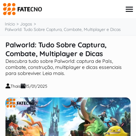
o
conteúdo
Início
Jogos
Palworld: Tudo Sobre Captura, Combate, Multiplayer e Dicas
Palworld: Tudo Sobre Captura,
Aplicativos
Tutoriais
Combate, Multiplayer e Dicas
Governo
Descubra tudo sobre Palworld: captura de Pals,
Renda Extra
combate, construção, multiplayer e dicas essenciais
Finanças
para sobreviver. Leia mais.
Thais
15/01/2025