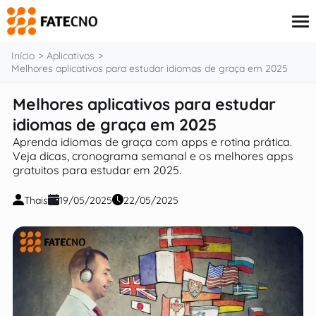
o
conteúdo
Início
Aplicativos
Melhores aplicativos para estudar idiomas de graça em 2025
Melhores aplicativos para estudar
Aplicativos
Tutoriais
idiomas de graça em 2025
Governo
Aprenda idiomas de graça com apps e rotina prática.
Renda Extra
Veja dicas, cronograma semanal e os melhores apps
Finanças
gratuitos para estudar em 2025.
Thais
19/05/2025
22/05/2025