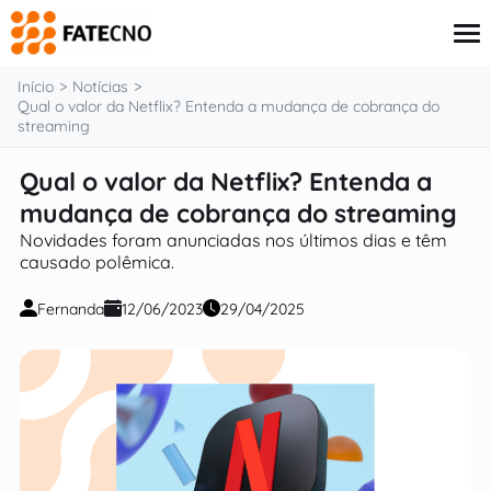
o
conteúdo
Início
Notícias
Qual o valor da Netflix? Entenda a mudança de cobrança do
streaming
Aplicativos
Qual o valor da Netflix? Entenda a
Tutoriais
mudança de cobrança do streaming
Governo
Renda Extra
Novidades foram anunciadas nos últimos dias e têm
Finanças
causado polêmica.
Fernanda
12/06/2023
29/04/2025