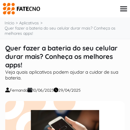
o
conteúdo
Início
Aplicativos
Quer fazer a bateria do seu celular durar mais? Conheça os
melhores apps!
Aplicativos
Quer fazer a bateria do seu celular
Tutoriais
durar mais? Conheça os melhores
Governo
Renda Extra
apps!
Finanças
Veja quais aplicativos podem ajudar a cuidar de sua
bateria.
Fernanda
10/06/2023
29/04/2025