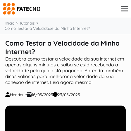
o
conteúdo
Início
Tutoriais
Como Testar a Velocidade da Minha Internet?
Como Testar a Velocidade da Minha
Aplicativos
Tutoriais
Internet?
Governo
Descubra como testar a velocidade da sua internet em
Renda Extra
apenas alguns minutos e saiba se está recebendo a
Finanças
velocidade pela qual está pagando. Aprenda também
dicas valiosas para melhorar a velocidade da sua
conexão de internet. Leia agora mesmo!
Henrique
16/03/2023
23/05/2023