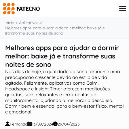
o
conteúdo
Início
Aplicativos
Melhores apps para ajudar a dormir melhor: baixe já e
transforme suas noites de sono
Aplicativos
Melhores apps para ajudar a dormir
Tutoriais
melhor: baixe já e transforme suas
Governo
Renda Extra
noites de sono
Finanças
Nos dias de hoje, a qualidade do sono tornou-se uma
preocupação crescente devido ao estilo de vida
agitado. Felizmente, aplicativos como Calm,
Headspace e Insight Timer oferecem meditações
guiadas, sons relaxantes e ferramentas de
monitoramento, ajudando a melhorar o descanso.
Dormir bem é essencial para o bem-estar físico, mental
e emocional.
Fernanda
13/09/2024
29/04/2025