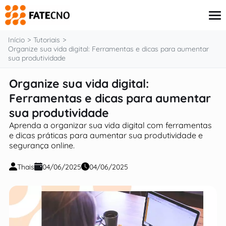
o
conteúdo
Início
Tutoriais
Organize sua vida digital: Ferramentas e dicas para aumentar
sua produtividade
Aplicativos
Organize sua vida digital:
Tutoriais
Ferramentas e dicas para aumentar
Governo
Renda Extra
sua produtividade
Finanças
Aprenda a organizar sua vida digital com ferramentas
e dicas práticas para aumentar sua produtividade e
segurança online.
Thais
04/06/2025
04/06/2025